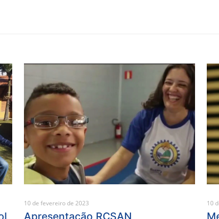
e
10 de fevereiro de 2023
10 d
ol
Apresentação RCSAN
Me