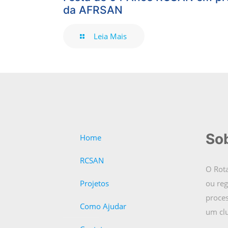
da AFRSAN
Leia Mais
Sob
Home
RCSAN
O Rota
Projetos
ou re
proces
Como Ajudar
um clu