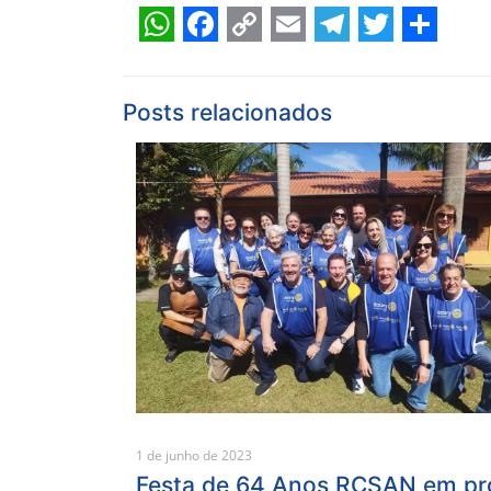
WhatsApp
Facebook
Copy
Email
Telegram
Twitter
Shar
Link
Posts relacionados
1 de junho de 2023
Festa de 64 Anos RCSAN em pr