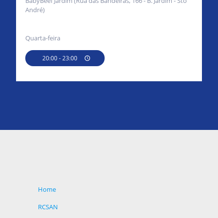
BabyBeef Jardim (Rua das Bandeiras, 166 - B. Jardim - Sto
André)
Quarta-feira
20:00 - 23:00
Home
RCSAN