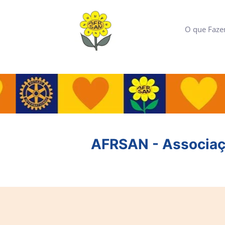
O que Faz
AFRSAN - Associaçã