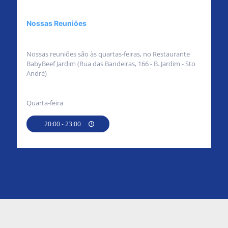
Nossas Reuniões
Nossas reuniões são às quartas-feiras, no Restaurante
BabyBeef Jardim (Rua das Bandeiras, 166 - B. Jardim - Sto
André)
Quarta-feira
20:00 - 23:00