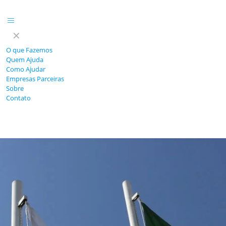
✕
O que Fazemos
Quem Ajuda
Como Ajudar
Empresas Parceiras
Sobre
Contato